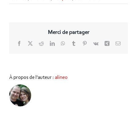
Merci de partager
Facebook
X
Reddit
LinkedIn
WhatsApp
Tumblr
Pinterest
Vk
Xing
Email
À propos de l'auteur :
alineo