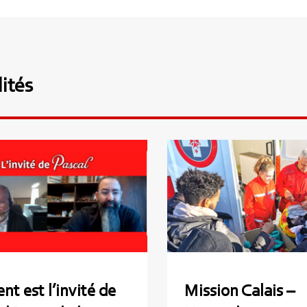
ités
rent est l’invité de
Mission Calais
scal Portoukalian
Novembre 20
nt est l’invité de
Mission Calais –