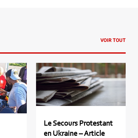
VOIR TOUT
Le Secours Protestant en
 –
Ukraine – Article dans Info
22
Chrétienne
Le Secours Protestant
en Ukraine – Article