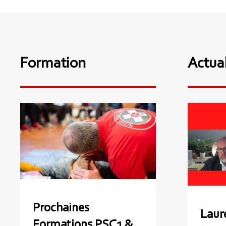
Formation
Actual
Prochaines Formations
Lau
PSC1 & RATD
Pa
Prochaines
Laure
Formations PSC1 &