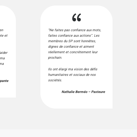
 en
“Ne faites pas confiance aux mots,
te et
faites confiance aux actions”. Les
membres du SP sont honnêtes,
dignes de confiance et aiment
réellement et concrètement leur
aider
prochain.
 ma
 ma
Ils ont élargi ma vision des défis
humanitaires et sociaux de nos
sociétés.
ipante
Nathalie Berméo – Pasteure