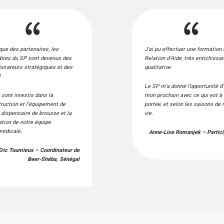
que des partenaires, les
J’ai pu effectuer une formation
res du SP sont devenus des
Relation d’Aide, très enrichissan
borateurs stratégiques et des
qualitative.
!
Le SP m’a donné l’opportunité d’
e sont investis dans la
mon prochain avec ce qui est à
ruction et l’équipement de
portée, et selon les saisons de
 dispensaire de brousse et la
vie.
tion de notre équipe
médicale.
Anne-Lise Romanjek – Partic
Eric Toumieux – Coordinateur de
Beer-Shéba, Sénégal