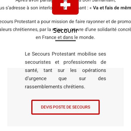
Après avoir partagé l’histoire du Bon Samaritain,
us s’adresse à son interlocuteur en disant : «
Va et fais de mê
ecours Protestant a pour mission de faire rayonner et de promo
valeurs chrétiennes, par la mise en œuvre d’une solidarité concrè
Secourir
en France et dans le monde.
Le Secours Protestant mobilise ses
secouristes et professionnels de
santé, tant sur les opérations
d’urgence que sur des
rassemblements chrétiens.
DEVIS POSTE DE SECOURS