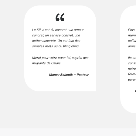
Le SP, c’est du concret : un amour
Plus 
concret, un service concret, une
memb
action concrète. On est loin des
colla
simples mots ou du bling bling.
amis
Merci pour votre cœur ici, auprès des
Ils s
migrants de Calais.
const
notre
forma
Manou Bolomik – Pasteur
para